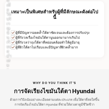
ป
เพื่
อ
เหมาะเป็นพิเศษสำหรับผู้ที่มีลักษณะดังต่อไป
ให้
นี้
บริ
เว
ณ
นั้
ผู้ที่มีปัญหารอยคล้ำใต้ตาชัดเจนและต้องการปรับปรุง
น
ผู้ที่กังวลเรื่องไขมันใต้ตานูนออกมามากเกินไป
เรี
ผู้ที่กังวลว่าถุงใต้ตาที่หย่อนคล้อยทำให้ดูมีอายุ
ยบ
ผู้ที่ผิวใต้ตาไม่เรียบและมีปัญหาสีผิวคล้ำมาก
ส
ม่ำ
เส
ม
อ
WHY DO YOU THINK IT'S
การจัดเรียงไขมันใต้ตา Hyundai
ด้วยการวินิจฉัยอย่างละเอียดตามแต่ละประเภท เพื่อใต้ตาที่สดใสขึ้น
การจัดเรียงไขมันใต้ตา Hyundai ที่ช่วยให้ดวงตาดูมีชีวิตชีวา