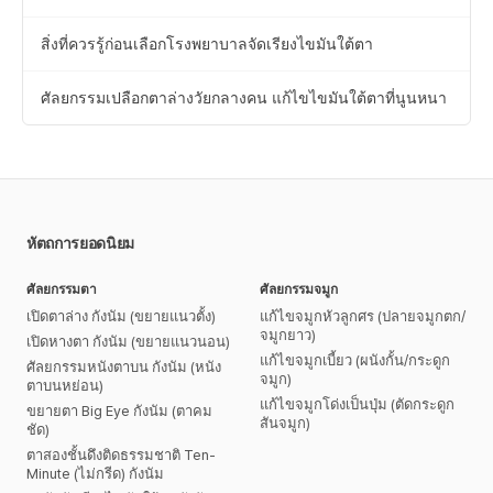
สิ่งที่ควรรู้ก่อนเลือกโรงพยาบาลจัดเรียงไขมันใต้ตา
ศัลยกรรมเปลือกตาล่างวัยกลางคน แก้ไขไขมันใต้ตาที่นูนหนา
หัตถการยอดนิยม
ศัลยกรรมตา
ศัลยกรรมจมูก
เปิดตาล่าง กังนัม (ขยายแนวตั้ง)
แก้ไขจมูกหัวลูกศร (ปลายจมูกตก/
จมูกยาว)
เปิดหางตา กังนัม (ขยายแนวนอน)
แก้ไขจมูกเบี้ยว (ผนังกั้น/กระดูก
ศัลยกรรมหนังตาบน กังนัม (หนัง
จมูก)
ตาบนหย่อน)
แก้ไขจมูกโด่งเป็นปุ่ม (ตัดกระดูก
ขยายตา Big Eye กังนัม (ตาคม
สันจมูก)
ชัด)
ตาสองชั้นดึงติดธรรมชาติ Ten-
Minute (ไม่กรีด) กังนัม