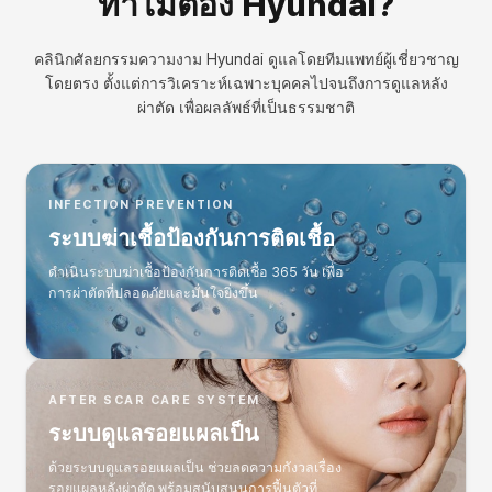
ทำไมต้อง Hyundai?
ส
กรรม
ด
งาม 
ส
ndai
คลินิกศัลยกรรมความงาม Hyundai ดูแลโดยทีมแพทย์ผู้เชี่ยวชาญ
ึ้
โดยตรง ตั้งแต่การวิเคราะห์เฉพาะบุคคลไปจนถึงการดูแลหลัง
น
้
ผ่าตัด เพื่อผลลัพธ์ที่เป็นธรรมชาติ
ว
ย
ก
ร
INFECTION PREVENTION
ป
ั
ระบบฆ่าเชื้อป้องกันการติดเชื้อ
บ
ป
ดำเนินระบบฆ่าเชื้อป้องกันการติดเชื้อ 365 วัน เพื่อ
ุ
การผ่าตัดที่ปลอดภัยและมั่นใจยิ่งขึ้น
ง
ต้
ต
า
อ
AFTER SCAR CARE SYSTEM
่
ระบบดูแลรอยแผลเป็น
า
ง
ด้วยระบบดูแลรอยแผลเป็น ช่วยลดความกังวลเรื่อง
ี
รอยแผลหลังผ่าตัด พร้อมสนับสนุนการฟื้นตัวที่