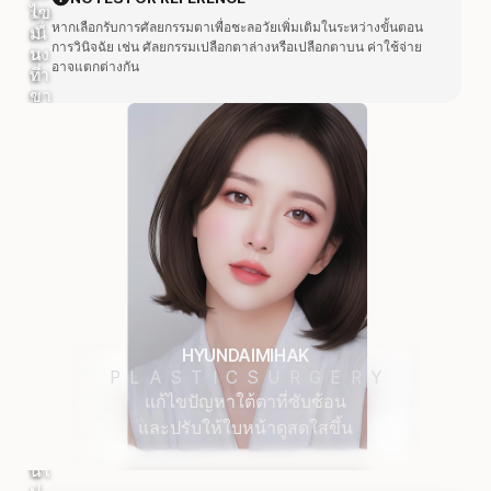
มา
ไข
หากเลือกรับการศัลยกรรมตาเพื่อชะลอวัยเพิ่มเติมในระหว่างขั้นตอน
เนื่
มั
การวินิจฉัย เช่น ศัลยกรรมเปลือกตาล่างหรือเปลือกตาบน ค่าใช้จ่าย
อง
น
อาจแตกต่างกัน
จา
ที่
ก
ขา
ไข
ด
มั
หา
น
ย
ไม่
หรื
เพี
อ
ยง
กำ
พ
จัด
อ
ไข
หรื
มั
อ
น
สะ
ที่
ส
สะ
HYUNDAIMIHAK
ม
ส
PLASTICSURGERY
มา
ม
แก้ไขปัญหาใต้ตาที่ซับซ้อน
ก
มา
และปรับให้ใบหน้าดูสดใสขึ้น
เกิ
ก
นไ
เกิ
ป
นไ