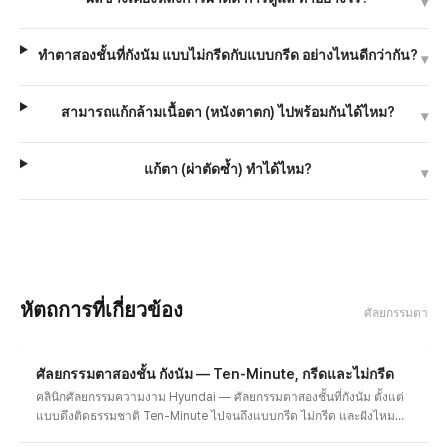
▾
ทำตาสองชั้นที่กังนัม แบบไม่กรีดกับแบบกรีด อย่างไหนดีกว่ากัน?
▾
สามารถแก้กล้ามเนื้อตา (หนังตาตก) ไปพร้อมกันได้ไหม?
▾
แก้ตา (ผ่าตัดซ้ำ) ทำได้ไหม?
▾
หัตถการที่เกี่ยวข้อง
ศัลยกรรมตา
ศัลยกรรมตาสองชั้น กังนัม — Ten-Minute, กรีดและไม่กรีด
คลินิกศัลยกรรมความงาม Hyundai — ศัลยกรรมตาสองชั้นที่กังนัม ตั้งแต่
แบบดึงติดธรรมชาติ Ten-Minute ไปจนถึงแบบกรีด ไม่กรีด และฝังไหม
ออกแบบให้เข้ากับรูปตาและเส้นตา พร้อมแผนเฉพาะสำหรับหนังตาหนา