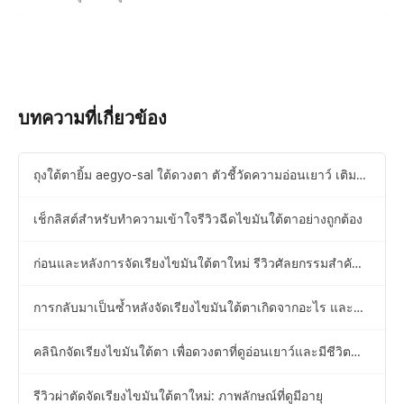
เล็ก พร้อมคำปรึกษาก่อน/หลังและค่าใช้จ่าย
บทความที่เกี่ยวข้อง
ถุงใต้ตายิ้ม aegyo-sal ใต้ดวงตา ตัวชี้วัดความอ่อนเยาว์ เติม
อย่างไรให้เป็นธรรมชาติเหมือนมีมาแต่กำเนิด?
เช็กลิสต์สำหรับทำความเข้าใจรีวิวฉีดไขมันใต้ตาอย่างถูกต้อง
ก่อนและหลังการจัดเรียงไขมันใต้ตาใหม่ รีวิวศัลยกรรมสำคัญ
เพื่อหลุดพ้นจากลุคดูแก่และดูอ่อนวัยขึ้น
การกลับมาเป็นซ้ำหลังจัดเรียงไขมันใต้ตาเกิดจากอะไร และ
ป้องกันได้อย่างไร
คลินิกจัดเรียงไขมันใต้ตา เพื่อดวงตาที่ดูอ่อนเยาว์และมีชีวิต
ชีวา
รีวิวผ่าตัดจัดเรียงไขมันใต้ตาใหม่: ภาพลักษณ์ที่ดูมีอายุ