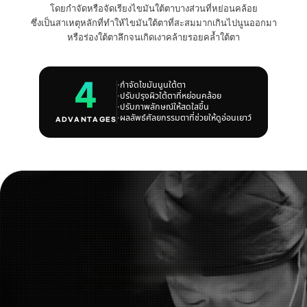
โดยกำจัดหรือจัดเรียงไขมันใต้ตาบางส่วนที่หย่อนคล้อย
ซึ่งเป็นสาเหตุหลักที่ทำให้ไขมันใต้ตาที่สะสมมากเกินไปนูนออกมา
หรือร่องใต้ตาลึกจนเกิดเงาคล้ายรอยคล้ำใต้ตา
4
·
กำจัดไขมันนูนใต้ตา
·
ปรับปรุงผิวใต้ตาที่หย่อนคล้อย
·
ปรับภาพลักษณ์ให้สดใสขึ้น
·
ผลลัพธ์ศัลยกรรมตาที่ช่วยให้ดูอ่อนเยาว์
ADVANTAGES