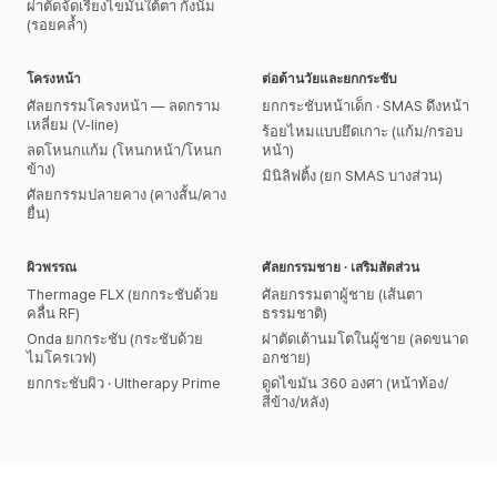
ผ่าตัดจัดเรียงไขมันใต้ตา กังนัม
(รอยคล้ำ)
โครงหน้า
ต่อต้านวัยและยกกระชับ
ศัลยกรรมโครงหน้า — ลดกราม
ยกกระชับหน้าเด็ก · SMAS ดึงหน้า
เหลี่ยม (V-line)
ร้อยไหมแบบยึดเกาะ (แก้ม/กรอบ
ลดโหนกแก้ม (โหนกหน้า/โหนก
หน้า)
ข้าง)
มินิลิฟติ้ง (ยก SMAS บางส่วน)
ศัลยกรรมปลายคาง (คางสั้น/คาง
ยื่น)
ผิวพรรณ
ศัลยกรรมชาย · เสริมสัดส่วน
Thermage FLX (ยกกระชับด้วย
ศัลยกรรมตาผู้ชาย (เส้นตา
คลื่น RF)
ธรรมชาติ)
Onda ยกกระชับ (กระชับด้วย
ผ่าตัดเต้านมโตในผู้ชาย (ลดขนาด
ไมโครเวฟ)
อกชาย)
ยกกระชับผิว · Ultherapy Prime
ดูดไขมัน 360 องศา (หน้าท้อง/
สีข้าง/หลัง)