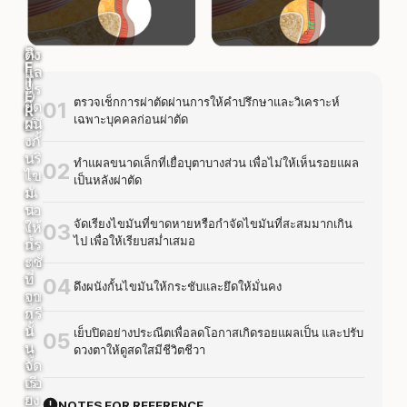
B
A
ตร
ดึง
E
F
วจ
แล
F
T
ปร
ะ
O
E
ตรวจเช็กการผ่าตัดผ่านการให้คำปรึกษาและวิเคราะห์
01
ะ
ยึด
R
R
เฉพาะบุคคลก่อนผ่าตัด
เมิ
ผนั
E
น
งกั้
บริ
น
ทำแผลขนาดเล็กที่เยื่อบุตาบางส่วน เพื่อไม่ให้เห็นรอยแผล
02
เว
ไข
เป็นหลังผ่าตัด
ณ
มั
ร่อ
น
จัดเรียงไขมันที่ขาดหายหรือกำจัดไขมันที่สะสมมากเกิน
ง
ให้
03
ไป เพื่อให้เรียบสม่ำเสมอ
น้ำ
กร
ตา
ะชั
ที่
บ
04
ดึงผนังกั้นไขมันให้กระชับและยึดให้มั่นคง
ยุบ
จา
หรื
ก
อ
นั้
เย็บปิดอย่างประณีตเพื่อลดโอกาสเกิดรอยแผลเป็น และปรับ
05
นู
น
ดวงตาให้ดูสดใสมีชีวิตชีวา
น
จัด
ออ
เรี
ก
ยง
NOTES FOR REFERENCE