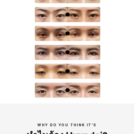
BEFORE
AFTER 
BEFORE
AFTER 
BEFORE
AFTER 
BEFORE
AFTER 
BEFORE
AFTER 
BEFORE
AFTER 
ด้าน
บ
3MONTH
3MONTH
3MONTH
3MONTH
3MONTH
3MONTH
็นผู้
ห
ริงที่
้
ับการ
า
WHY DO YOU THINK IT'S
ัดที่
ู
นิก