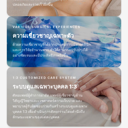
ป
ปลอดภัยและรวดเร็วยิ่งขึ้น
ะ
ิ
ท
ิ
VARIOUS SURGICAL EXPERIENCES
ภ
ความเชี่ยวชาญเฉพาะตัว
า
!
ด้วยความเชี่ยวชาญที่ได้จากประสบการณ์ทางคลินิก
B
และการวิจัยจำนวนมาก ทำให้สามารถปรับปรุงได้
E
อย่างชัดเจนและมีประสิทธิภาพยิ่งขึ้น
F
O
R
E
&
1:3 CUSTOMIZED CARE SYSTEM
A
ระบบดูแลเฉพาะบุคคล 1:3
F
T
ศัลยแพทย์ผู้ทำการผ่าตัด แพทย์ผู้เชี่ยวชาญด้าน
E
วิสัญญีวิทยาและเวชศาสตร์ความเจ็บปวด และ
R
พยาบาลผู้รับผิดชอบร่วมกันสร้างระบบดูแลเฉพาะ
บุคคล 1:3 เพื่อดำเนินการศัลยกรรมโดยคำนึงถึง
ลักษณะเฉพาะของแต่ละบุคคล